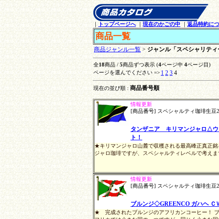
｜
トップページへ
｜
現在のかごの中
｜
返品特約に
商品一覧
商品ジャンル一覧
>
ジャンル「スペシャリティー生
全
18
商品 /
5
商品ずつ表示 (
4
ページ中
4
ページ目)
1
2
3
4
ページを選んでください =>
商品番号順
現在の並び順 :
情報更新
[商品番号] スペシャルティ珈琲生豆25
タンザニア キリマンジャロ△ウフ
ト！
★キリマンジャロ山麓で収穫される最高峰正真正銘
ジャロ珈琲ですが、スペシャルティレベルで考えます
情報更新
[商品番号] スペシャルティ珈琲生豆25
ブルンジ◇GREENCO ガハヘ Ｃ
★ 完成されたブルンジのアフリカンコーヒー！ ブ