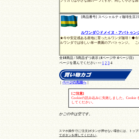
フリカでは小さな国の一つですが、同じく小さな国で
[商品番号] スペシャルティ珈琲生豆250
ルワンダ◇ドメイヌ・アバトゥンジ(
★今や安定感ある産地に育ったルワンダ珈琲！◆今
ルワンダでは珍しい単一農園のアバトゥンジ。 この
全
18
商品 /
5
商品ずつ表示 (
4
ページ中
4
ページ目)
1
2
3
4
ページを選んでください =>
｜
ページの先頭へ
｜
[ご注意]
Cookieの読み込みに失敗しました。Cook
してください。
かごの中は空です。
スマホ操作で[ご注文]ボタンが押せない場合には、トップ
てボタンを押してください
。