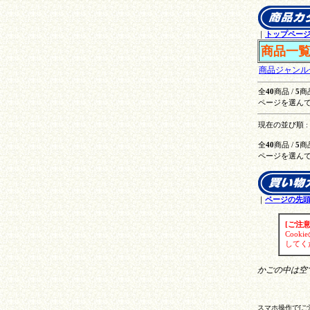
｜
トップペー
商品一
商品ジャンル
全
40
商品 /
5
商
ページを選んで
現在の並び順 :
全
40
商品 /
5
商
ページを選んで
｜
ページの先
[ご注意
Coo
してく
かごの中は空
スマホ操作で[