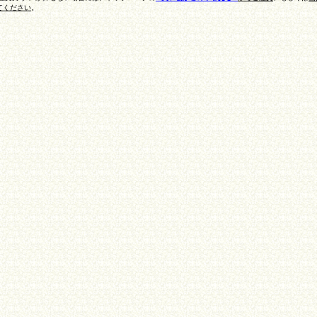
てください
。