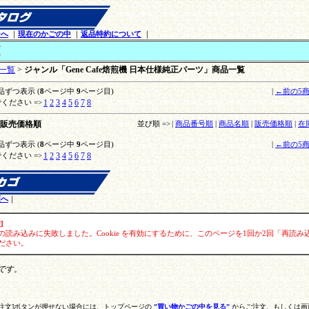
ジへ
｜
現在のかごの中
｜
返品特約について
｜
覧
一覧
>
ジャンル「Gene Cafe焙煎機 日本仕様純正パーツ」商品一覧
品ずつ表示 (
8
ページ中
9
ページ目)
|
←前の5
1
2
3
4
5
6
7
8
ください =>
販売価格順
並び順 =>
|
商品番号順
|
商品名順
|
販売価格順
|
在
品ずつ表示 (
8
ページ中
9
ページ目)
|
←前の5
1
2
3
4
5
6
7
8
ください =>
頭へ
｜
]
kieの読み込みに失敗しました。Cookie を有効にするために、このページを1回か2回「再読み
ださい。
です。
ご注文]ボタンが押せない場合には、トップページの
”買い物かごの中を見る”
からご注文
、もしくは
画