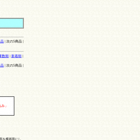
商品
| 次の5商品 |
庫数順
|
新着順
|
商品
| 次の5商品 |
込み」
面を横画面にし