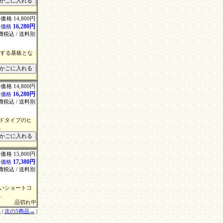
価格 14,800円
16,280円
込価格
費税込 / 送料別
御する基板とな
価格 14,800円
16,280円
込価格
費税込 / 送料別
ードタイプのヒ
.
価格 15,800円
17,380円
込価格
費税込 / 送料別
無いショートコ
.
品切れ中
品
|
次の5商品→
|