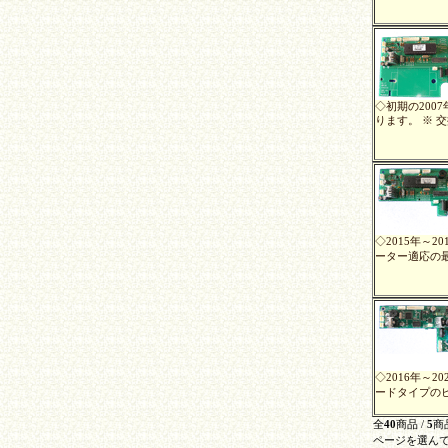
◇初期の200
ります。 ※ 
◇2015年～
ーター適応の最
◇2016年～
ードタイプのヒ
全
40
商品 /
5
商
ページを選んで