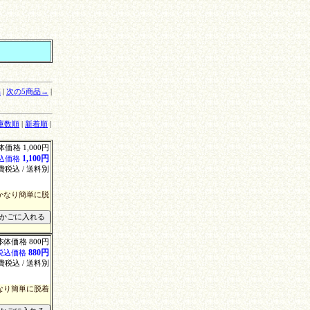
品
|
次の5商品→
|
庫数順
|
新着順
|
体価格 1,000円
1,100円
込価格
費税込 / 送料別
かなり簡単に脱
本体価格 800円
880円
税込価格
費税込 / 送料別
なり簡単に脱着