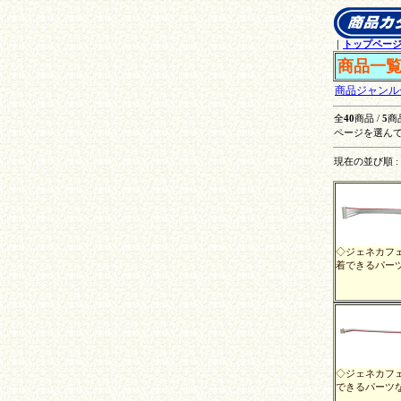
｜
トップペー
商品一
商品ジャンル
全
40
商品 /
5
商
ページを選んで
現在の並び順 :
◇ジェネカフ
着できるパーツ
◇ジェネカフ
できるパーツな