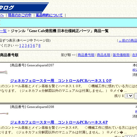
ジへ
｜
現在のかごの中
｜
返品特約について
｜
覧
一覧
>
ジャンル「Gene Cafe焙煎機 日本仕様純正パーツ」商品一覧
品ずつ表示 (
8
ページ中
7
ページ目)
|
←前の5商
1
2
3
4
5
6
7
8
ください =>
商品番号順
並び順 =>
|
商品番号順
|
商品名順
|
販売価格順
|
在
[商品番号] Genecafeparts0207
本
税
消
ジェネカフェロースター用 コントロールPCBハーネス１０P
ェのコントール基板とメイン基板を繋ぐハーネス１０P。 ◇機械工作に慣れている方には
なります。（ジェネカフェ分解図以外のマニュアルは付属しません。） ※メイ� ...
残り
1
[商品番号] Genecafeparts0208
消
ジェネカフェロースター用 コントロールPCBハーネス４P
ェのコントール基板とメイン基板を繋ぐハーネス４P。 ◇機械工作に慣れている方にはか
ります。（ジェネカフェ分解図以外のマニュアルは付属しません。） ※メイン� ...