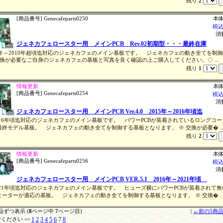
残り
2
[商品番号] Genecafeparts0250
本体
税
消
ジェネカフェロースター用 メインPCB Rev.02初期型・・・最終在庫
7年～2010年超頃迄対応のジェネカフェのメイン基板です。 ジェネカフェの動き全てを制
交換が必要なご自身のジェネカフェの基板と写真を良く確認の上ご購入してください。◇ ...
残り
1
情報更新
本体
[商品番号] Genecafeparts0254
税
消
ジェネカフェロースター用 メインPCB Ver.4.0 2015年～2016年頃迄
2016年頃迄対応のジェネカフェのメイン基板です。 パワーPCBが装着されているロングコ
終モデル基板。 ジェネカフェの動き全てを制御する基板となります。 ※ 交換が必要� ..
残り
2
情報更新
本体
[商品番号] Genecafeparts0256
税
消
ジェネカフェロースター用 メインPCB VER.5.1 2016年～2021年頃
2021年頃迄対応のジェネカフェのメイン基板です。 ヒューズ横にパワーPCBが装着されて
ーターが適応の基板。 ジェネカフェの動き全てを制御する基板となります。 ※ 交換� ..
品ずつ表示 (
8
ページ中
7
ページ目)
|
←前の5商
1
2
3
4
5
6
7
8
ください =>