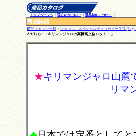
｜
トップページへ
｜
現在のかごの中
｜
返品特約について
｜
商品詳細
商品ジャンル一覧
>
ジャンル「スペシャルティコーヒー生豆 (1kg
AA(1kg)・・キリマンジャロの高標高上位ロット！ 」
★
キリマンジャロ山麓
リマ
◆
日本では定番としてと